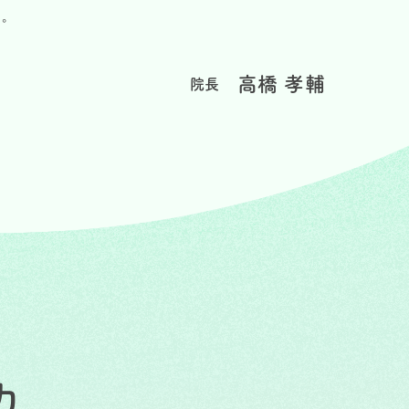
う。
高橋 孝輔
院長
力